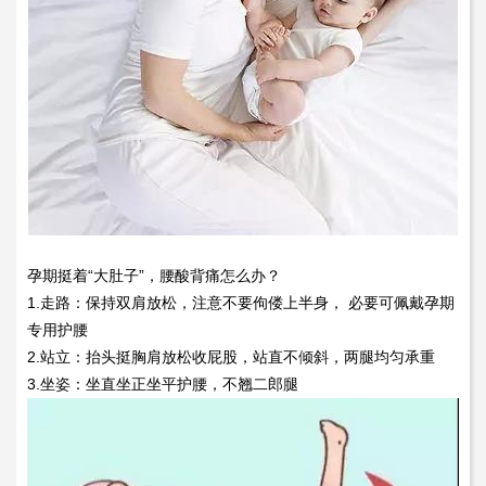
孕期挺着“大肚子”，腰酸背痛怎么办？
1.走路：保持双肩放松，注意不要佝偻上半身， 必要可佩戴孕期
专用护腰
2.站立：抬头挺胸肩放松收屁股，站直不倾斜，两腿均匀承重
3.坐姿：坐直坐正坐平护腰，不翘二郎腿