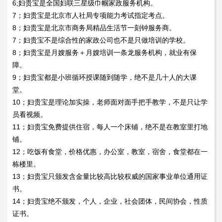
6;妇贵宝是全国妇联三星级巾帼家政服务机构。
7；妇贵宝是北京市人社局专项能力考试指定考点。
8；妇贵宝是北京市商务局精品生活节一刻钟服务商。
7；妇贵宝不是综合性的家政公司也不是只做培训的学校。
8；妇贵宝是月嫂服务＋月嫂培训一条龙服务机构，就业有保
障。
9；妇贵宝都是小班循环授课随到随学，绝不是几十人的大课
堂。
10；妇贵宝是理论加实操，老师面对面手把手教学，不是只让学
员看视频。
11；妇贵宝免费提供住宿，每人一个床铺，绝不是在教室里打地
铺。
12；吃饭有食堂，价格优惠，办公室，教室，宿舍，食堂都在一
栋楼里。
13；妇贵宝只颁发含金量比较高比较权威的国家事业单位通用证
书。
14；妇贵宝绝不颁发，个人，企业，社会团体，民间协会，性质
证书。