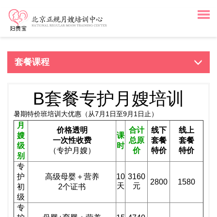
套餐课程
B套餐专护月嫂培训
暑期特价班培训大优惠（从7月1日至9月1日止）
月
价格透明
合计
线下
线上
嫂
课
一次性收费
总原
套餐
套餐
级
时
（专护月嫂）
价
特价
特价
别
专
护
高级母婴＋营养
10
3160
2800
1580
天
元
初
2个证书
级
专