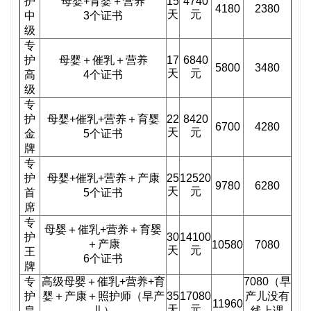
护
母婴+育婴＋营养
15
4740
4180
2380
天
元
中
3个证书
级
专
护
母婴＋催乳
＋营养
17
6840
5800
3480
天
元
高
4个证书
级
专
护
母婴+催乳+营养
＋育婴
22
8420
6700
4280
天
元
金
5个证书
牌
专
护
母婴+催乳+营养
＋产康
25
12520
9780
6280
天
元
首
5个证书
席
专
母婴＋催乳+营养＋育婴
护
30
14100
＋产康
10580
7080
天
元
王
6个证书
牌
专
高级母婴＋催乳+营养+育
7080（早
护
婴
＋产康＋照护师（
早产
35
17080
产儿没有
11960
天
元
皇
儿
）
线上课