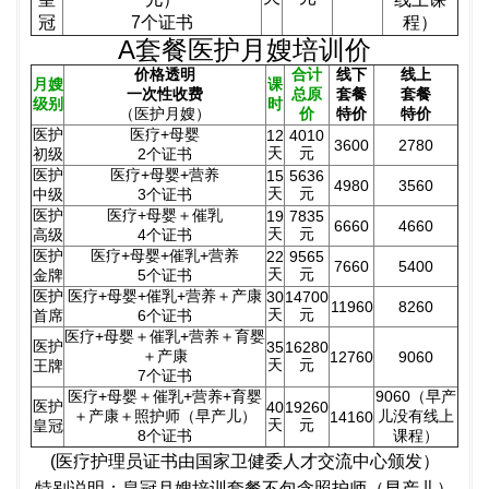
冠
7个证书
程）
A套餐医护月嫂培训价
价格透明
合计
线下
线上
月嫂
课
一次性收费
总原
套餐
套餐
级别
时
（
医
护月嫂）
价
特价
特价
医护
医疗+母婴
12
4010
3600
2780
天
元
初级
2个证书
医
护
医疗+
母婴+营养
15
5636
4980
3560
天
元
中级
3个证书
医
护
医疗+
母婴＋催乳
19
7835
6660
4660
天
元
高级
4个证书
医
护
医疗+
母婴+催乳+营养
22
9565
7660
5400
天
元
金牌
5个证书
医
护
医疗+
母婴+催乳+营养
＋产康
30
14700
11960
8260
天
元
首席
6个证书
医疗+
母婴＋催乳+营养＋育婴
医
护
35
16280
＋产康
12760
9060
天
元
王牌
7个证书
医疗+
母婴＋催乳+营养+育婴
9060（早产
医
护
40
19260
＋产康＋照护师（
早产儿
）
儿没有线上
14160
天
元
皇冠
8个证书
课程）
(医疗护理员证书由国家卫健委人才交流中心颁发）
特别说明：皇冠月嫂培训套餐不包含照护师（
早产儿
）