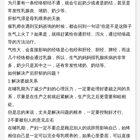
为只要有一条经络郁结不通，就会引起奶少或者是奶结，甚至是
常发性乳腺炎、堵奶、奶少等。
肝郁气滞是母乳喂养的天敌
催乳师在遇到宝妈咨询的时候，都会问到一句话"你是不是这阵子
生气上火了？如果是，就得赶紧给你通肝经、泻火，通过经络疏
导的方法治疗。
气性大，会直接影响的经络是心包经和肝经、胆经、脾经，而这
几个经络都会通过乳腺，所以，生气的妈妈得乳腺疾病的非常
多，奶少只是其中之一，还有常发性堵奶、奶结等。
如何解决产后肝郁的问题？
1 解决婆媳关系
在哺乳期为了减少产妇的心理压力，一定要处理好婆媳之间的关
系，尽量是在生产之前就赶紧解决，生产完之后更需要和睦相
处。
但是总的来说，丈夫是解决问题的根本，一定要控制好才行。
2不要被别人的意见左右
在哺乳期，产妇一定不要总是顾忌别人的说辞而影响自己，始终
相信自己是一定可以完全母乳喂养的，如果心里委屈，可以直接