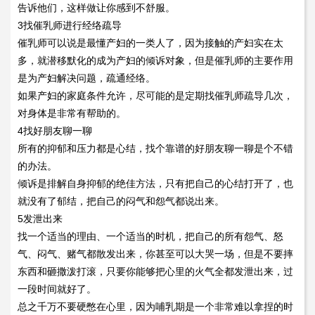
告诉他们，这样做让你感到不舒服。
3找催乳师进行经络疏导
催乳师可以说是最懂产妇的一类人了，因为接触的产妇实在太
多，就潜移默化的成为产妇的倾诉对象，但是催乳师的主要作用
是为产妇解决问题，疏通经络。
如果产妇的家庭条件允许，尽可能的是定期找催乳师疏导几次，
对身体是非常有帮助的。
4找好朋友聊一聊
所有的抑郁和压力都是心结，找个靠谱的好朋友聊一聊是个不错
的办法。
倾诉是排解自身抑郁的绝佳方法，只有把自己的心结打开了，也
就没有了郁结，把自己的闷气和怨气都说出来。
5发泄出来
找一个适当的理由、一个适当的时机，把自己的所有怨气、怒
气、闷气、赌气都散发出来，你甚至可以大哭一场，但是不要摔
东西和砸撒泼打滚，只要你能够把心里的火气全都发泄出来，过
一段时间就好了。
总之千万不要硬憋在心里，因为哺乳期是一个非常难以拿捏的时